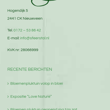
Hogendijk 5
2441 CK Nieuwveen
Tel.
0172 – 53 86 42
E-mail:
info@sfeerstal.nl
KVK nr: 28066999
RECENTE BERICHTEN
Bloemenpluktuin volop in bloei
Expositie “Love Nature”
Bloemen pluktuin geopend ma t/m zat