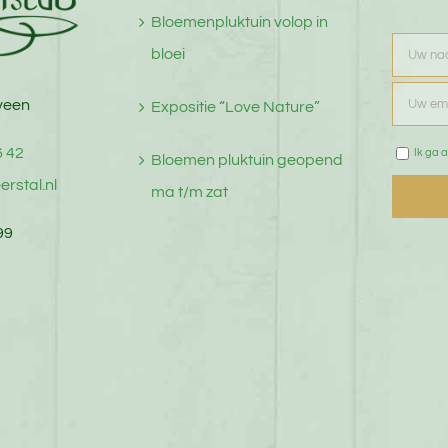
Bloemenpluktuin volop in
bloei
veen
Expositie “Love Nature”
6 42
Ik ga a
Bloemen pluktuin geopend
erstal.nl
ma t/m zat
99