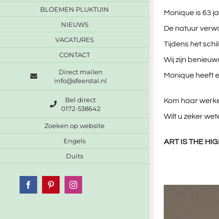
BLOEMEN PLUKTUIN
Monique is 63 j
NIEUWS
De natuur verwo
VACATURES
Tijdens het schi
CONTACT
Wij zijn benieuw
Direct mailen
Monique heeft e
info@sfeerstal.nl
Bel direct
Kom haar werke
0172-538642
Wilt u zeker wet
Zoeken op website
Engels
ART IS THE HI
Duits
Facebook
Pinterest
Instagram