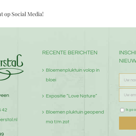
ht op Social Media!
RECENTE BERICHTEN
INSCH
NIEUW
Bloemenpluktuin volop in
bloei
veen
Expositie “Love Nature”
6 42
Ik ga a
Bloemen pluktuin geopend
erstal.nl
ma t/m zat
99